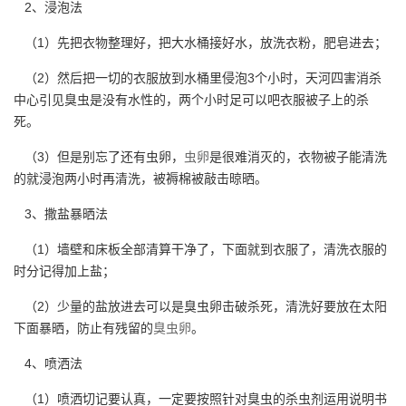
2、浸泡法
（1）先把衣物整理好，把大水桶接好水，放洗衣粉，肥皂进去；
（2）然后把一切的衣服放到水桶里侵泡3个小时，天河四害消杀
中心引见臭虫是没有水性的，两个小时足可以吧衣服被子上的杀
死。
（3）但是别忘了还有虫卵，
虫卵
是很难消灭的，衣物被子能清洗
的就浸泡两小时再清洗，被褥棉被敲击晾晒。
3、撒盐暴晒法
（1）墙壁和床板全部清算干净了，下面就到衣服了，清洗衣服的
时分记得加上盐；
（2）少量的盐放进去可以是臭虫卵击破杀死，清洗好要放在太阳
下面暴晒，防止有残留的
臭虫卵
。
4、喷洒法
（1）喷洒切记要认真，一定要按照针对臭虫的杀虫剂运用说明书