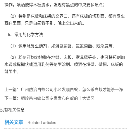
操作，喷洒使得木板流水，发现有黑点的中央要多喷点；
（2）特别是床板和床架的交界口，还有床板的切割面，都有臭虫
藏在里面，只是白昼看不到，晚上全出来的。
5、常用的化学方法
（1）运用除臭虫药剂，如溴氰菊酯、氯氰菊酯、残杀威等；
（2）
粉剂
可均匀地撒在地缝、床板、家具缝等处，也可将药剂加
水调成稀糊状或运用乳剂等剂型涂刷、喷洒在墙壁、壁橱、床板的
缝隙中。
上一篇：
广州防治白蚁公司小区发现白蚁，怎么杀白蚁才能杀干净
下一篇：
狮岭杀白蚁公司专家发布白蚁的十大误区
没有相关信息
相关文章
Related articles